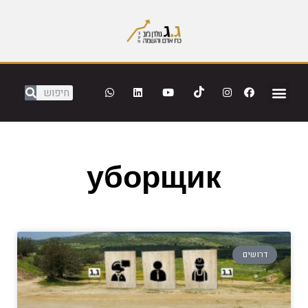
уборщик
דרושים