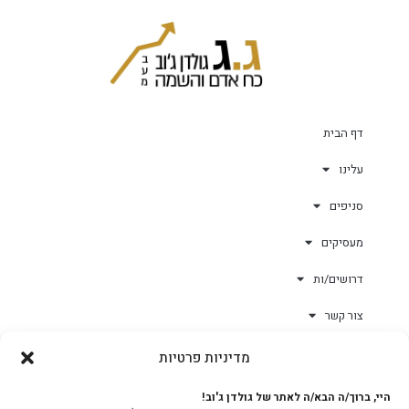
דף הבית
עלינו
סניפים
מעסיקים
דרושים/ות
צור קשר
מדיניות פרטיות
גולד-וורק השגחות
היי, ברוך/ה הבא/ה לאתר של גולדן ג'וב!