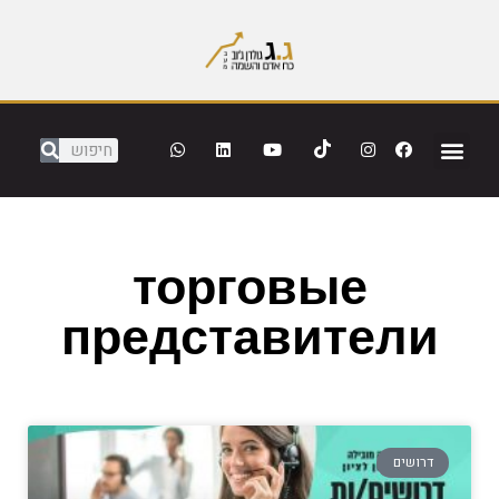
торговые
представители
דרושים