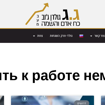
צור קשר
גולד-וורק השגחות
צוות
ть к работе н
דרושים