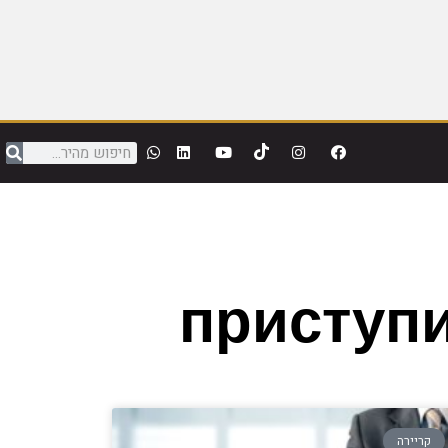
приступи
קריירה