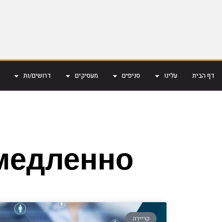
דף הבית
עלינו
סניפים
מעסיקים
דרושים/ות
емедленно
קריירה