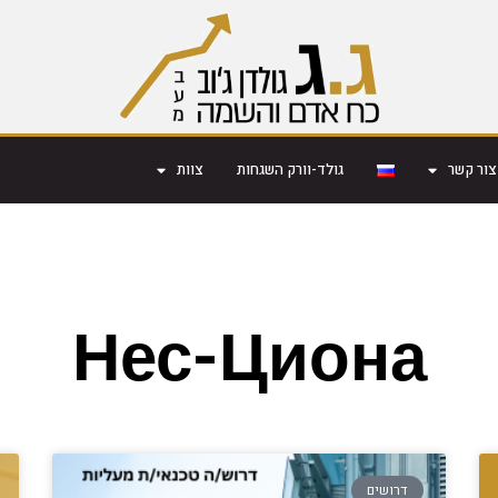
צור קשר
גולד-וורק השגחות
צוות
Нес-Циона
דרושים