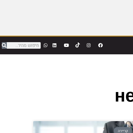
н
קריירה