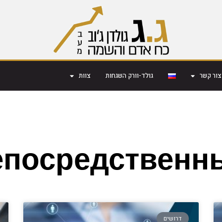
צור קשר
גולד-וורק השגחות
צוות
епосредственн
דרושים