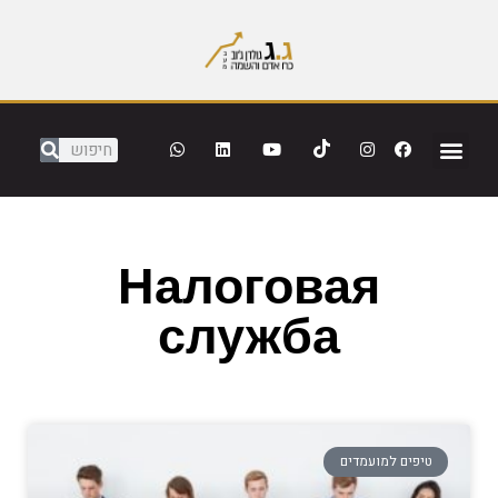
Налоговая
служба
טיפים למועמדים