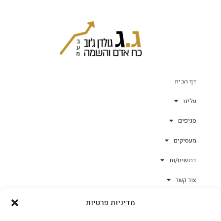
דף הבית
עלינו
סניפים
מעסיקים
דרושים/ות
צור קשר
מדיניות פרטיות
גולד-וורק השגחות