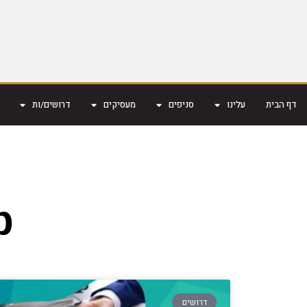
דף הבית
עלינו
סניפים
מעסיקים
דרושים/ות
р
דרושים