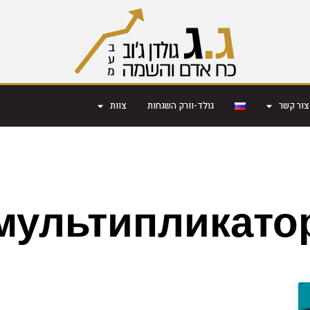
צור קשר
גולד-וורק השגחות
צוות
мультипликато