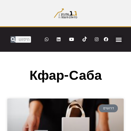
Кфар-Саба
דרושים