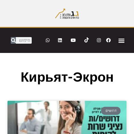
Кирьят-Экрон
דרושים