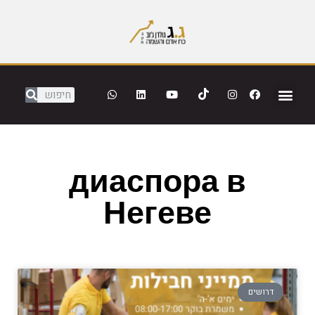
диаспора в
Негеве
דרושים