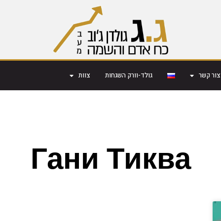
צור קשר
גולד-וורק השגחות
צוות
Гани Тиква