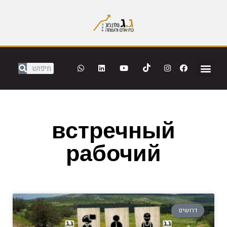
встречный
рабочий
דרושים