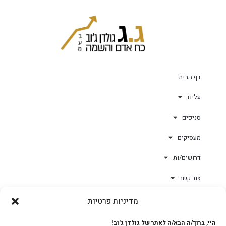
דף הבית
עלינו
סניפים
מעסיקים
דרושים/ות
צור קשר
מדיניות פרטיות
גולד-וורק השגחות
היי, ברוך/ה הבא/ה לאתר של גולדן ג'וב!