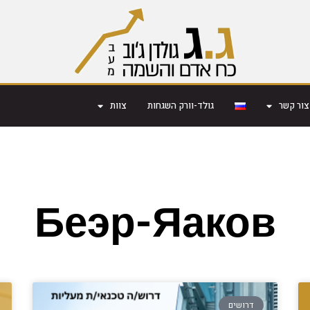
צור קשר
גולד-וורק השגחות
צוות
Беэр-Яаков
דרושים