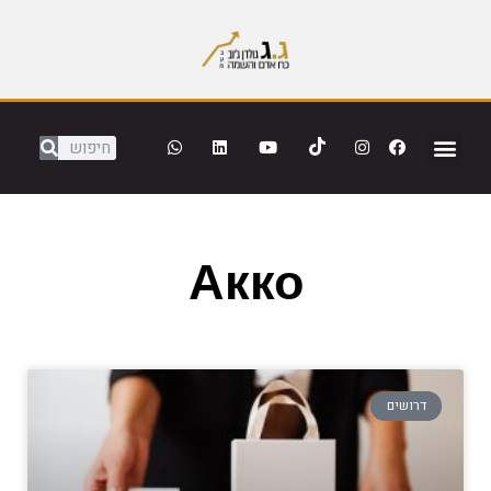
Акко
דרושים