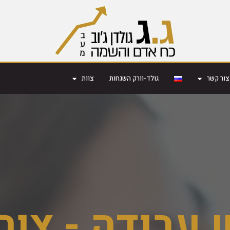
צור קשר
גולד-וורק השגחות
צוות
עבודה - צור