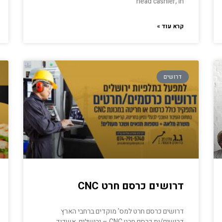
head cashier, in
קרא עוד »
דרושים
דרושים כרסם חרט CNC
דרושים כרסם חרט למס’ מוקדים ברחבי הארץ
דרושים/ות כרסם חרט CNC – ירושלים, אשדוד,