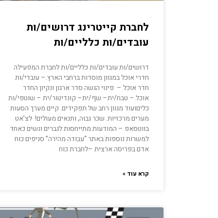
לחברת קייטרינג דרושים/ות
עובדים/ות כלליים/ות
דרושים/ות עובדים/ות כלליים/ות לחברת המפעילה
חדרי אוכל במגוון מוסדות ברחבי הארץ.– עובדי/ות
חדר אוכל – פינוי הגשה סדר ארגון ונקיון החדר
אוכל.– טבח/ית– שף/ית– קונדיטור/ית – שוטפי/ות
כליםועוד מגוון רחב של תפקידים. קיים מערך הסעות
מערים מרכזיות. שכר גבוה, ותנאים מעולים! לצ’אט
בווטסאפ – המודעות מתייחסות לגברים ונשים כאחד
למשרות נוספות באתר “עבודה מהירה” סניפים כוח
אדם בפריסה ארצית –לחברת כוח
קרא עוד »