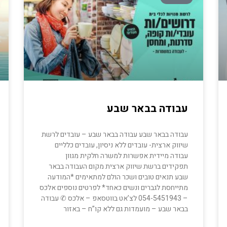
עבודה בבאר שבע
עבודה בבאר שבע עבודה בבאר שבע – עובדים לרשת
שיווק ארצית- עובדים ללא ניסיון, עובדים כלליים
עבודה מיידית אפשרות למשרה חלקית מגוון
תפקידים ברשת שיווק ארצית מקום העבודה בבאר
שבע תנאים טובים ושכר הולם למתאימים *המודעה
מתייחסת לגברים ונשים כאחד* לפרטים נוספים אלכס
– 054-5451943 לצ’אט בווטסאפ – אלכס ✆ עבודה
בבאר שבע – מועמדות גם ללא קו”ח – באזור