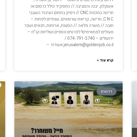
אשקלון, יבנה והסביבה // התפקיד כולל כרסום או
חריטה במכונת CNC // ניסיון בתחום העיבוד השבבי
C.N.C, חריטה, קריאת שרטוטים, שנתיים לפחות –
חובה // משרה מלאה // הסעות, ארוחות, תנאים ושכר
מעולים למתאימים! לפרטים נוספים ושליחת קו”ח –
ירושלים – 074-791-5740 /
jerusalem@goldenjob.co.il אשדוד –
קרא עוד »
דרושים