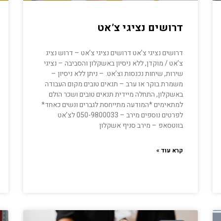
דרושים נציגי צ’אט
דרושים נציגי צ’אט דרושים נציגי צ’אט – דרוש נציג
צ’אט / מוקדן, ללא ניסיון באשקלון והסביבה – נציגי
שירות, שיחות נכנסות וצ’אט. – ניתן ללא ניסיון –
משמרת בוקר או ערב – תנאים טובים מקום העבודה
באשקלון, התחלה מיידית תנאים טובים ושכר הולם
למתאימים *המודעה מתייחסת לגברים ונשים כאחד*
לפרטים נוספים מירב – 050-9800033 לצ’אט
בווטסאפ – מירב סניף אשקלון
קרא עוד »