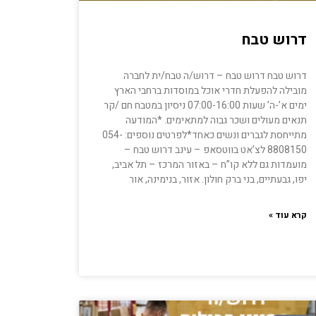
דרוש טבח
דרוש טבח דרוש טבח – דרוש/ה טבח/ית לחברה
מובילה להפעלת חדרי אוכל במוסדות ברחבי הארץ
ימים א’-ה’ שעות 07:00-16:00 ניסיון במטבח חם /קר
תנאים מעולים ושכר גבוה למתאימים. *המודעה
מתייחסת לגברים ונשים כאחד*לפרטים נוספים: 054-
8808150 לצ’אט בווטסאפ – עינב דרוש טבח –
מועמדות גם ללא קו”ח – באזור המרכז – תל אביב,
יפו, גבעתיים, בני ברק חולון. אזור, בנימינה, אור
קרא עוד »