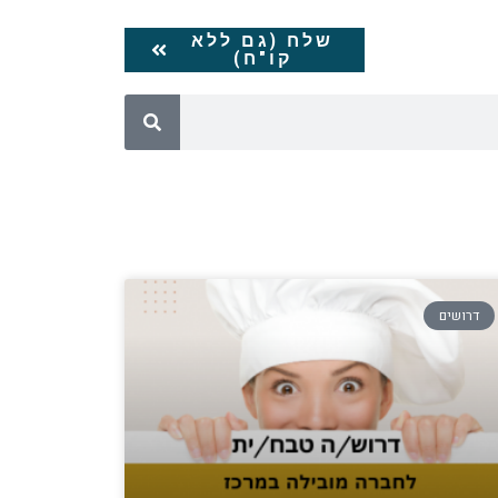
שלח (גם ללא
קו"ח)
דרושים