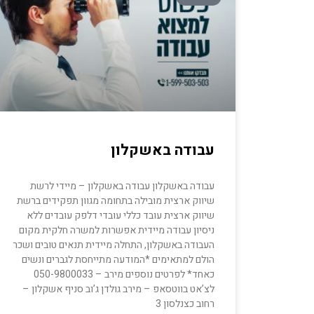
עבודה באשקלון
עבודה באשקלון עבודה באשקלון – מיידי לרשת
שיווק ארצית מובילה בתחומה מגוון תפקידים ברשת
שיווק ארצית עובד כללי עובדי דלפק עובדים ללא
ניסיון עבודה מיידית אפשרות למשרה חלקית מקום
העבודה באשקלון, התחלה מיידית תנאים טובים ושכר
הולם למתאימים *המודעה מתייחסת לגברים ונשים
כאחד* לפרטים נוספים מירב – 050-9800033
לצ’אט בווטסאפ – מירב גולדן ג’וב סניף אשקלון –
רחוב כצנלסון 3