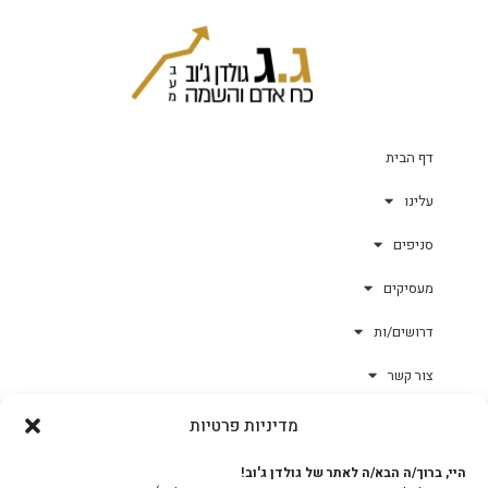
דף הבית
עלינו
סניפים
מעסיקים
דרושים/ות
צור קשר
מדיניות פרטיות
גולד-וורק השגחות
היי, ברוך/ה הבא/ה לאתר של גולדן ג'וב!