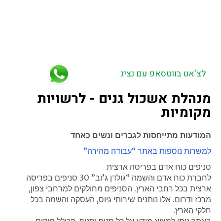
באזור הדרום – מבקיעים, יד מרדכי, באר גנים, זיקים,
כרמיה, אבן שמואל,
הנגב.
אופקים, חורה, שגב שלום, דימונה, כסיפה, הפזורה בנגב.
בית קמה, פלוגות, תימורים. ניר צבי, עוטף עזה ויישובי צפון
הנגב, חוף אשקלון. מרחבים, ירוחם.
ערערה בנגב, טללים, שדה בוקר, ערד, להבים.
לצ'אט בווטסאפ עם נציג
מנהלת אשכול גנים - לרשויות
מקומיות
המודעות מתייחסות לגברים ונשים כאחד
למשרות נוספות באתר “עבודה מהירה”
סניפים כוח אדם בפריסה ארצית –
לחברת כוח אדם והשמה “גולדן ג’וב” 30 סניפים בפריסה
ארצית בכל רחבי הארץ. הסניפים מחולקים למרחבי צפון,
מרכז ודרום. אלו נותנים שירותי גיוס, העסקה והשמה בכל
חלקי הארץ.
באתר ניתן למצוא מידע על כל סניף וסניף, הכולל מיקום –