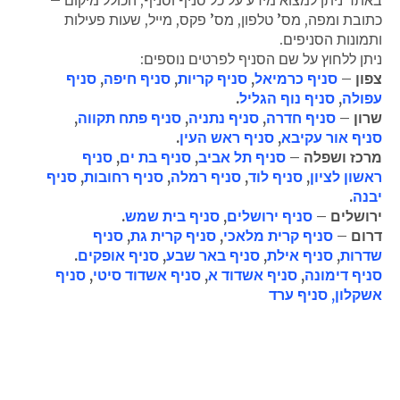
כתובת ומפה, מס’ טלפון, מס’ פקס, מייל, שעות פעילות
ותמונות הסניפים.
ניתן ללחוץ על שם הסניף לפרטים נוספים:
צפון –
סניף כרמיאל
,
סניף קריות
,
סניף חיפה
,
סניף
עפולה
,
סניף נוף הגליל
.
שרון –
סניף חדרה
,
סניף נתניה
,
סניף פתח תקווה
,
סניף אור עקיבא
,
סניף ראש העין
.
מרכז ושפלה –
סניף תל אביב
,
סניף בת ים
,
סניף
ראשון לציון
,
סניף לוד
,
סניף רמלה
,
סניף רחובות
,
סניף
יבנה
.
ירושלים –
סניף ירושלים
,
סניף בית שמש
.
דרום –
סניף קרית מלאכי
,
סניף קרית גת
,
סניף
שדרות
,
סניף אילת
,
סניף באר שבע
,
סניף אופקים
.
סניף דימונה
,
סניף אשדוד א
,
סניף אשדוד סיטי
,
סניף
אשקלון,
סניף ערד
"גולדן ג'וב" מורשת משרד העבודה לעיסוק בכוח אדם
מהי חברת כוח אדם גולדן ג'וב?
עבודה עם חברת כוח אדם גולדן ג'וב