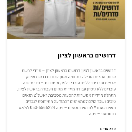
דרושים בראשון לציון
דרושים בראשון לציון דרושים בראשון לציון – מיידי לרשת
שיווק ארצית מובילה בתחומה מגוון עבודות ברשת שיווק
ארצית עובדים כלליים עובדי דלפק אפשרות – חצי משרה
עובדים ללא ניסיון עבודה מיידית מקום העבודה בראשון לציון,
התחלה מיידית אפשרות להסעות מסביבת ראשל”צ תנאים
טובים ושכר הולם למתאימים *המודעה מתייחסת לגברים
ונשים כאחד* לפרטים נוספים – ויקה 050-6566224 לצ’אט
בווטסאפ – ויקה
קרא עוד »