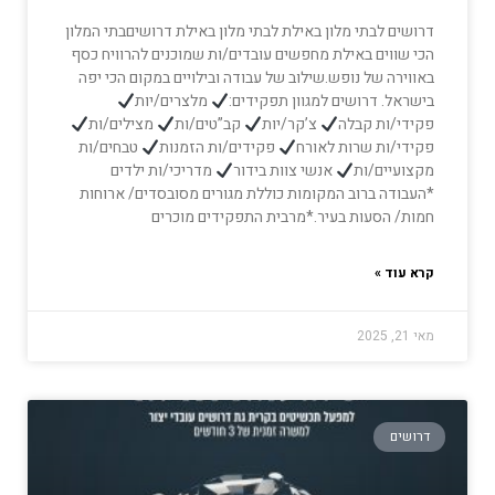
דרושים לבתי מלון באילת לבתי מלון באילת דרושיםבתי המלון
הכי שווים באילת מחפשים עובדים/ות שמוכנים להרוויח כסף
באווירה של נופש.שילוב של עבודה ובילויים במקום הכי יפה
בישראל. דרושים למגוון תפקידים:
מלצרים/יות
פקידי/ות קבלה
צ’קר/יות
קב”טים/ות
מצילים/ות
פקידי/ות שרות לאורח
פקידים/ות הזמנות
טבחים/ות
מקצועיים/ות
אנשי צוות בידור
מדריכי/ות ילדים
*העבודה ברוב המקומות כוללת מגורים מסובסדים/ ארוחות
חמות/ הסעות בעיר.*מרבית התפקידים מוכרים
קרא עוד »
מאי 21, 2025
דרושים