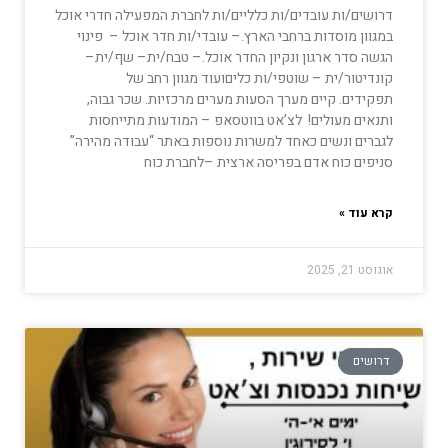
דרושים/ות עובדים/ות כלליים/ות לחברת המפעילה חדרי אוכל
במגוון מוסדות ברחבי הארץ.– עובדי/ות חדר אוכל – פינוי
הגשה סדר ארגון ונקיון החדר אוכל.– טבח/ית– שף/ית–
קונדיטור/ית – שוטפי/ות כליםועוד מגוון רחב של
תפקידים. קיים מערך הסעות מערים מרכזיות. שכר גבוה,
ותנאים מעולים! לצ’אט בווטסאפ – המודעות מתייחסות
לגברים ונשים כאחד למשרות נוספות באתר “עבודה מהירה”
סניפים כוח אדם בפריסה ארצית –לחברת כוח
קרא עוד »
אוגוסט 21, 2025
דרושים