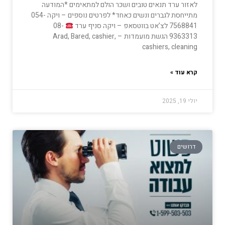
לאזור ערד תנאים טובים ושכר הולם למתאימים *המודעה
מתייחסת לגברים ונשים כאחד* לפרטים נוספים – ויקה 054-
7568841⁩ לצ’אט בווטסאפ – ויקה סניף ערד
08-
9363313 הגשת מועמדות – Arad, Bared, cashier,
cashiers, cleaning
קרא עוד »
יולי 19, 2025
דרושים