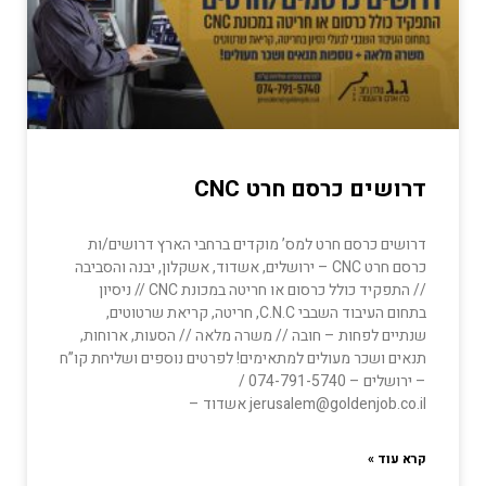
דרושים כרסם חרט CNC
דרושים כרסם חרט למס’ מוקדים ברחבי הארץ דרושים/ות
כרסם חרט CNC – ירושלים, אשדוד, אשקלון, יבנה והסביבה
// התפקיד כולל כרסום או חריטה במכונת CNC // ניסיון
בתחום העיבוד השבבי C.N.C, חריטה, קריאת שרטוטים,
שנתיים לפחות – חובה // משרה מלאה // הסעות, ארוחות,
תנאים ושכר מעולים למתאימים! לפרטים נוספים ושליחת קו”ח
– ירושלים – 074-791-5740 /
jerusalem@goldenjob.co.il אשדוד –
קרא עוד »