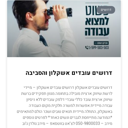
דרושים
דרושים עובדים אשקלון והסביבה
דרושים עובדים אשקלון דרושים עובדים אשקלון – מיידי
לרשת שיווק ארצית מובילה בתחומה מגוון תפקידים ברשת
שיווק ארצית עובד כללי עובדי דלפק עובדים ללא ניסיון
עבודה מיידית אפשרות למשרה חלקית מקום העבודה
באשקלון, התחלה מיידית תנאים טובים ושכר הולם למתאימים
*המודעה מתייחסת לגברים ונשים כאחד* לפרטים נוספים
מירב – 050-9800033 לצ’אט בווטסאפ – מירב גולדן ג’וב