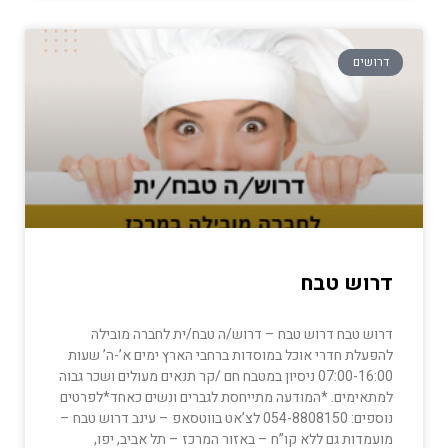
דרושים
דרוש טבח
דרוש טבח דרוש טבח – דרוש/ה טבח/ית לחברה מובילה
להפעלת חדרי אוכל במוסדות ברחבי הארץ ימים א’-ה’ שעות
07:00-16:00 ניסיון במטבח חם /קר תנאים מעולים ושכר גבוה
למתאימים. *המודעה מתייחסת לגברים ונשים כאחד*לפרטים
נוספים: 054-8808150 לצ’אט בווטסאפ – עינב דרוש טבח –
מועמדות גם ללא קו”ח – באזור המרכז – תל אביב, יפו,