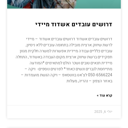
דרושים עובדים אשדוד מיידי
דרושים עובדים אשדוד דרושים עובדים אשדוד – מיידי
לרשת שיווק ארצית מובילה בתחומה עובדים ללא ניסיון,
עובדים כלליים עבודה מיידית אפשרות למשרה חלקית מגוון
תפקידים ברשת שיווק ארצית מקום העבודה באשדוד, התחלה
מיידית תנאים טובים ושכר הולם למתאימים *המודעה
מתייחסת לגברים ונשים כאחד* לפרטים נוספים- ויקה –
050-6566224 לצ’אט בווטסאפ – ויקה הגשת מועמדות –
באזור הצפון – נהריה, מעלות
קרא עוד »
יולי 6, 2025