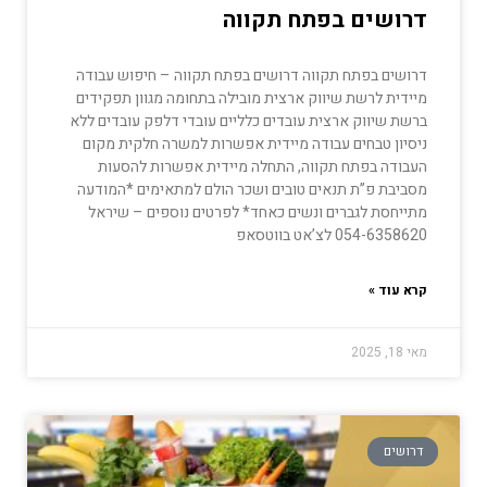
דרושים בפתח תקווה
דרושים בפתח תקווה דרושים בפתח תקווה – חיפוש עבודה
מיידית לרשת שיווק ארצית מובילה בתחומה מגוון תפקידים
ברשת שיווק ארצית עובדים כלליים עובדי דלפק עובדים ללא
ניסיון טבחים עבודה מיידית אפשרות למשרה חלקית מקום
העבודה בפתח תקווה, התחלה מיידית אפשרות להסעות
מסביבת פ”ת תנאים טובים ושכר הולם למתאימים *המודעה
מתייחסת לגברים ונשים כאחד* לפרטים נוספים – שיראל
054-6358620 לצ’אט בווטסאפ
קרא עוד »
מאי 18, 2025
דרושים