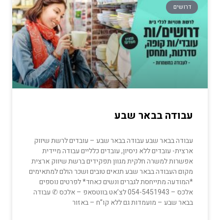
דרושים
עבודה בבאר שבע
עבודה בבאר שבע עבודה בבאר שבע – עובדים לרשת שיווק
ארצית- עובדים ללא ניסיון, עובדים כלליים עבודה מיידית
אפשרות למשרה חלקית מגוון תפקידים ברשת שיווק ארצית
מקום העבודה בבאר שבע תנאים טובים ושכר הולם למתאימים
*המודעה מתייחסת לגברים ונשים כאחד* לפרטים נוספים
אלכס – 054-5451943 לצ’אט בווטסאפ – אלכס ✆ עבודה
בבאר שבע – מועמדות גם ללא קו”ח – באזור