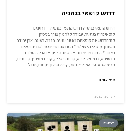
דרוש קופאי בנתניה
דרוש קופאי בנתניה דרוש קופאי בנתניה – דרושים
קופאים/ות בנתניה. עבודה קלה אין צורך בניסיון
קודםדרוש/ות קופאיות באזור נתניה, חדרה, רעננה, אבן יהודה
והשרון. קופאי ראשי /ת * המודעה מתייחסת לגברים ונשים
כאחד * הגשת מועמדות – באזור הצפון – נהריה, מעלות
תרשיחא, כרמיאל. ירכא, קרית ביאליק, קרית מוצקין. קרית ים,
קרית אתא, עין המפרץ, נשר, קרית טבעון. יקנעם, מגדל
קרא עוד »
יולי 20, 2025
דרושים