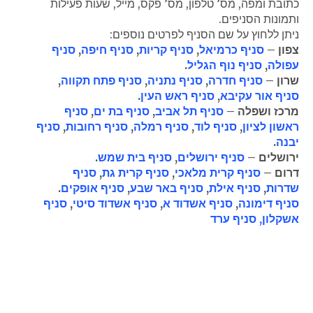
כתובת ומפה, מס’ טלפון, מס’ פקס, מייל, שעות פעילות
ותמונות הסניפים.
ניתן ללחוץ על שם הסניף לפרטים נוספים:
צפון –
סניף כרמיאל
,
סניף קריות
,
סניף חיפה
,
סניף
עפולה
,
סניף נוף הגליל
.
שרון –
סניף חדרה
,
סניף נתניה
,
סניף פתח תקווה
,
סניף אור עקיבא
,
סניף ראש העין
.
מרכז ושפלה –
סניף תל אביב
,
סניף בת ים
,
סניף
ראשון לציון
,
סניף לוד
,
סניף רמלה
,
סניף רחובות
,
סניף
יבנה
.
ירושלים –
סניף ירושלים
,
סניף בית שמש
.
דרום –
סניף קרית מלאכי
,
סניף קרית גת
,
סניף
שדרות
,
סניף אילת
,
סניף באר שבע
,
סניף אופקים
.
סניף דימונה
,
סניף אשדוד א
,
סניף אשדוד סיטי
,
סניף
אשקלון,
סניף ערד
"גולדן ג'וב" מורשת משרד העבודה לעיסוק בכוח אדם
מהי חברת כוח אדם גולדן ג'וב?
עבודה עם חברת כוח אדם גולדן ג'וב