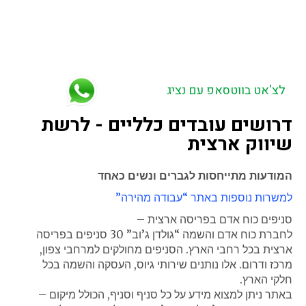
כרמיה, אבן שמואל,
הנגב.
אופקים, חורה, שגב שלום, דימונה, כסיפה, הפזורה בנגב.
בית קמה, פלוגות, תימורים. ניר צבי, עוטף עזה ויישובי צפון
הנגב, חוף אשקלון. מרחבים, ירוחם.
ערערה בנגב, טללים, שדה בוקר, ערד, להבים.
לצ'אט בווטסאפ עם נציג
דרושים עובדים כלליים - לרשת
שיווק ארצית
המודעות מתייחסות לגברים ונשים כאחד
למשרות נוספות באתר “עבודה מהירה”
סניפים כוח אדם בפריסה ארצית –
לחברת כוח אדם והשמה “גולדן ג’וב” 30 סניפים בפריסה
ארצית בכל רחבי הארץ. הסניפים מחולקים למרחבי צפון,
מרכז ודרום. אלו נותנים שירותי גיוס, העסקה והשמה בכל
חלקי הארץ.
באתר ניתן למצוא מידע על כל סניף וסניף, הכולל מיקום –