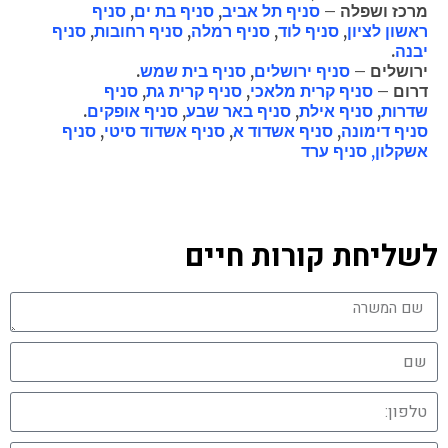
מרכז ושפלה
–
סניף תל אביב
,
סניף בת ים
,
סניף
ראשון לציון
,
סניף לוד
,
סניף רמלה
,
סניף רחובות
,
סניף
יבנה
.
ירושלים
–
סניף ירושלים
,
סניף בית שמש
.
דרום
–
סניף קרית מלאכי
,
סניף קרית גת
,
סניף
שדרות
,
סניף אילת
,
סניף באר שבע
,
סניף אופקים
.
סניף דימונה
,
סניף אשדוד א
,
סניף אשדוד סיטי
,
סניף
אשקלון
,
סניף ער
ד
"גולדן ג'וב" מורשת משרד העבודה לעיסוק בכוח אדם
מהי חברת כוח אדם גולדן ג'וב?
עבודה עם חברת כוח אדם גולדן ג'וב
לשליחת קורות חיים