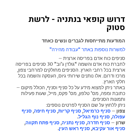
הנגב, חוף אשקלון. מרחבים, ירוחם.
ערערה בנגב, טללים, שדה בוקר, ערד, להבים.
דרוש קופאי בנתניה - לרשת
סטוק
המודעות מתייחסות לגברים ונשים כאחד
למשרות נוספות באתר “עבודה מהירה”
סניפים כוח אדם בפריסה ארצית
–
לחברת כוח אדם והשמה “גולדן ג’וב” 30 סניפים בפריסה
ארצית בכל רחבי הארץ. הסניפים מחולקים למרחבי צפון,
מרכז ודרום. אלו נותנים שירותי גיוס, העסקה והשמה בכל
חלקי הארץ
.
באתר ניתן למצוא מידע על כל סניף וסניף, הכולל מיקום –
כתובת ומפה, מס’ טלפון, מס’ פקס, מייל, שעות פעילות
ותמונות הסניפים
.
ניתן ללחוץ על שם הסניף לפרטים נוספים
:
צפון
–
סניף כרמיאל
,
סניף קריות
,
סניף חיפה
,
סניף
עפולה
,
סניף נוף הגליל
.
שרון
–
סניף חדרה
,
סניף נתניה
,
סניף פתח תקווה
,
סניף אור עקיבא
,
סניף ראש העין
.