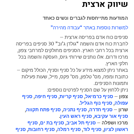
שיווק ארצית
המודעות מתייחסות לגברים ונשים כאחד
למשרות נוספות באתר “עבודה מהירה”
סניפים כוח אדם בפריסה ארצית –
לחברת כוח אדם והשמה “גולדן ג’וב” 30 סניפים בפריסה
ארצית בכל רחבי הארץ. הסניפים מחולקים למרחבי צפון,
מרכז ודרום. אלו נותנים שירותי גיוס, העסקה והשמה בכל
חלקי הארץ.
באתר ניתן למצוא מידע על כל סניף וסניף, הכולל מיקום –
כתובת ומפה, מס’ טלפון, מס’ פקס, מייל, שעות פעילות
ותמונות הסניפים.
ניתן ללחוץ על שם הסניף לפרטים נוספים:
צפון –
סניף כרמיאל
,
סניף קריות
,
סניף חיפה
,
סניף
עפולה
,
סניף נוף הגליל
.
שרון –
סניף חדרה
,
סניף נתניה
,
סניף פתח תקווה
,
סניף אור עקיבא
,
סניף ראש העין
.
מרכז ושפלה –
סניף תל אביב
,
סניף בת ים
,
סניף
ראשון לציון
,
סניף לוד
,
סניף רמלה
,
סניף רחובות
,
סניף