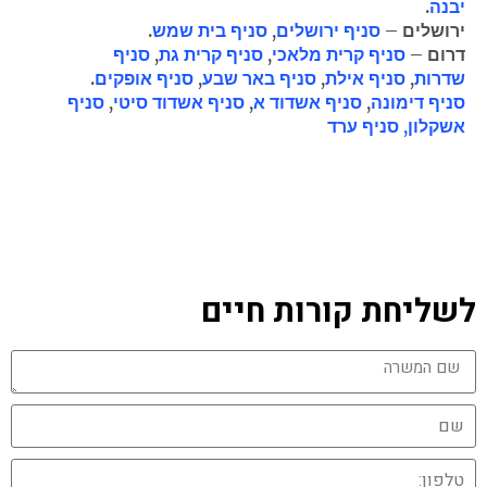
יבנה
.
ירושלים –
סניף ירושלים
,
סניף בית שמש
.
דרום –
סניף קרית מלאכי
,
סניף קרית גת
,
סניף
שדרות
,
סניף אילת
,
סניף באר שבע
,
סניף אופקים
.
סניף דימונה
,
סניף אשדוד א
,
סניף אשדוד סיטי
,
סניף
אשקלון,
סניף ערד
"גולדן ג'וב" מורשת משרד העבודה לעיסוק בכוח אדם
מהי חברת כוח אדם גולדן ג'וב?
עבודה עם חברת כוח אדם גולדן ג'וב
לשליחת קורות חיים