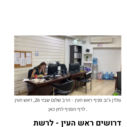
באזור הדרום – מבקיעים, יד מרדכי, באר גנים, זיקים,
כרמיה, אבן שמואל,
הנגב.
אופקים, חורה, שגב שלום, דימונה, כסיפה, הפזורה בנגב.
בית קמה, פלוגות, תימורים. ניר צבי, עוטף עזה ויישובי צפון
הנגב, חוף אשקלון. מרחבים, ירוחם.
ערערה בנגב, טללים, שדה בוקר, ערד, להבים.
גולדן ג'וב סניף ראש העין - הרב שלום שבזי 26, ראש העין
. לדף הסניף לחץ כאן
דרושים ראש העין - לרשת