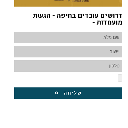
דרושים עובדים בחיפה - הגשת
מועמדות -
שליחה
Acre, approved, cashier, cashier wanted,
cashiers. employees, for the writer, goods
sorter, Haifa. head cashier, in Haifa, in Kiryat,
Kiryat, Kiryat Ata. Kiryat Ata Kiryat Yam, Kiryat
Bialik, Kiryat Motzkin. Kiryat Yam, needed
picker, Nesher, NIS per hour.