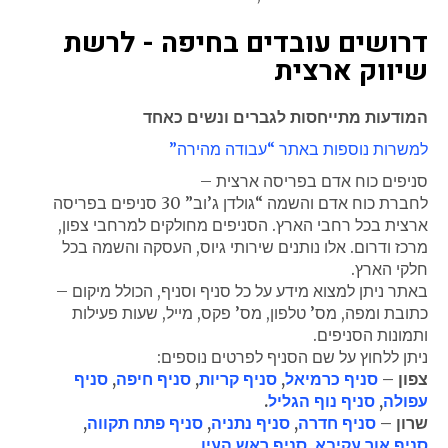
דרושים עובדים בחיפה - לרשת
שיווק ארצית
המודעות מתייחסות לגברים ונשים כאחד
למשרות נוספות באתר “עבודה מהירה”
סניפים כוח אדם בפריסה ארצית –
לחברת כוח אדם והשמה “גולדן ג’וב” 30 סניפים בפריסה
ארצית בכל רחבי הארץ. הסניפים מחולקים למרחבי צפון,
מרכז ודרום. אלו נותנים שירותי גיוס, העסקה והשמה בכל
חלקי הארץ.
באתר ניתן למצוא מידע על כל סניף וסניף, הכולל מיקום –
כתובת ומפה, מס’ טלפון, מס’ פקס, מייל, שעות פעילות
ותמונות הסניפים.
ניתן ללחוץ על שם הסניף לפרטים נוספים:
צפון –
סניף כרמיאל
,
סניף קריות
,
סניף חיפה
,
סניף
עפולה
,
סניף נוף הגליל
.
שרון –
סניף חדרה
,
סניף נתניה
,
סניף פתח תקווה
,
סניף אור עקיבא
,
סניף ראש העין
.