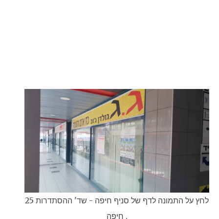
סדרני סחורה, סופר. סופרים, עבודה מיידית, עובד, עובד
אחזקה. עובד אחזקה בבית מלון, עובד מיידי, עובד/ת.
עובדים, עובדים כלליים, עובדים/ות, עכו, עפולה, צפון. צפון
והסביבה, קופאי, קופאי ראשי, קופאי/ת, קופאיות. קופאים,
קופאים/ות, קופאית, קופאית ראשית, קריות.
קריית אתא, קריית ביאליק, קריית ים, קריית מוצקין, קרית
אתא. קרית ים, קרית ביאליק, קרית מוצקין, רמי לוי, רשת
סופרים ארצית. רשת שיווק, ש”ח לשעה. שופרסל, שוק
העיר, שיווק מזון, שפרעם, תחזוקה, תנאים טובים
לחץ על התמונה לדף של סניף חיפה - שד' ההסתדרות 25
, חיפה