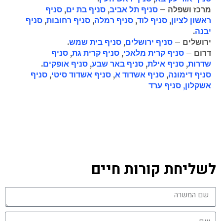
מרכז ושפלה –
סניף תל אביב
,
סניף בת ים
,
סניף
ראשון לציון
,
סניף לוד
,
סניף רמלה
,
סניף רחובות
,
סניף
יבנה
.
ירושלים –
סניף ירושלים
,
סניף בית שמש
.
דרום –
סניף קרית מלאכי
,
סניף קרית גת
,
סניף
שדרות
,
סניף אילת
,
סניף באר שבע
,
סניף אופקים
.
סניף דימונה
,
סניף אשדוד א
,
סניף אשדוד סיטי
,
סניף
אשקלון,
סניף ערד
"גולדן ג'וב" מורשת משרד העבודה לעיסוק בכוח אדם
מהי חברת כוח אדם גולדן ג'וב?
עבודה עם חברת כוח אדם גולדן ג'וב
לשליחת קורות חיים