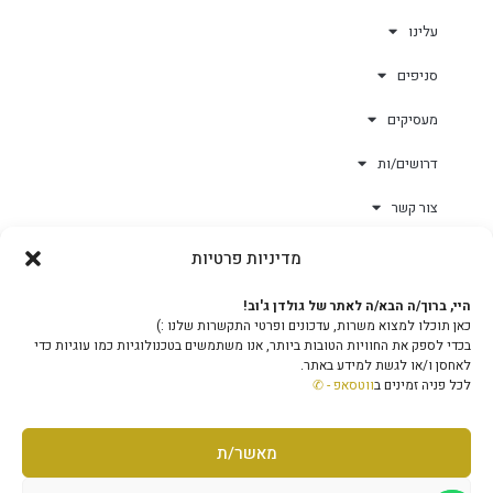
עלינו
סניפים
מעסיקים
דרושים/ות
צור קשר
מדיניות פרטיות
גולד-וורק השגחות
היי, ברוך/ה הבא/ה לאתר של גולדן ג'וב!
כאן תוכלו למצוא משרות, עדכונים ופרטי התקשרות שלנו :)
צוות
בכדי לספק את החוויות הטובות ביותר, אנו משתמשים בטכנולוגיות כמו עוגיות כדי
לאחסן ו/או לגשת למידע באתר.
לכל פניה זמינים ב
ווטסאפ - ✆
מאשר/ת
מוקד טלפוני ארצי - 1-599-503-503
© גולדן ג'וב בע"מ • מטה החברה - הפנינים 11, אשקלון, ת.ד