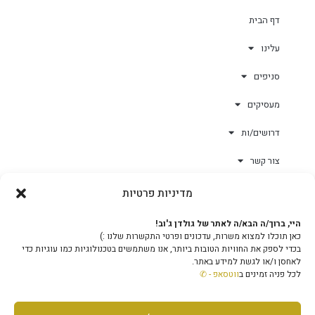
דף הבית
עלינו
סניפים
מעסיקים
דרושים/ות
צור קשר
מדיניות פרטיות
גולד-וורק השגחות
היי, ברוך/ה הבא/ה לאתר של גולדן ג'וב!
כאן תוכלו למצוא משרות, עדכונים ופרטי התקשרות שלנו :)
צוות
בכדי לספק את החוויות הטובות ביותר, אנו משתמשים בטכנולוגיות כמו עוגיות כדי
לאחסן ו/או לגשת למידע באתר.
לכל פניה זמינים ב
ווטסאפ - ✆