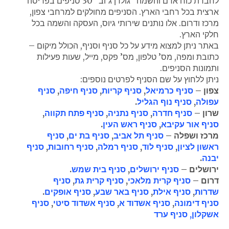
לחברת כוח אדם והשמה “גולדן ג’וב” 30 סניפים בפריסה
ארצית בכל רחבי הארץ. הסניפים מחולקים למרחבי צפון,
מרכז ודרום. אלו נותנים שירותי גיוס, העסקה והשמה בכל
חלקי הארץ.
באתר ניתן למצוא מידע על כל סניף וסניף, הכולל מיקום –
כתובת ומפה, מס’ טלפון, מס’ פקס, מייל, שעות פעילות
ותמונות הסניפים.
ניתן ללחוץ על שם הסניף לפרטים נוספים:
צפון –
סניף כרמיאל
,
סניף קריות
,
סניף חיפה
,
סניף
עפולה
,
סניף נוף הגליל
.
שרון –
סניף חדרה
,
סניף נתניה
,
סניף פתח תקווה
,
סניף אור עקיבא
,
סניף ראש העין
.
מרכז ושפלה –
סניף תל אביב
,
סניף בת ים
,
סניף
ראשון לציון
,
סניף לוד
,
סניף רמלה
,
סניף רחובות
,
סניף
יבנה
.
ירושלים –
סניף ירושלים
,
סניף בית שמש
.
דרום –
סניף קרית מלאכי
,
סניף קרית גת
,
סניף
שדרות
,
סניף אילת
,
סניף באר שבע
,
סניף אופקים
.
סניף דימונה
,
סניף אשדוד א
,
סניף אשדוד סיטי
,
סניף
אשקלון,
סניף ערד