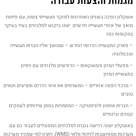
מגמות והצעות עבודה
אשקלון הפכה בשנים האחרונות למוקד תעשייתי צומח, עם פיתוח
מואץ של אזורי תעשייה חדשים. ישנו ביקוש למלגזנים בעיר בעיקר
במקומות כמו:
– פארק התעשייה הדרומי החדש – שמושך אליו חברות תעשייה
וטכנולוגיה
– מפעלי המזון והמשקאות – הדורשים מלגזנים עם ניסיון
בתעשיית המזון
– מרכזי הפצה אזוריים – המשרתים את אזור הדרום ומציעים תנאים
טובים
– חברות אחסון ולוגיסטיקה – המתמחות במתן שירותים לעסקים
קטנים ובינוניים
באשקלון ישנה דרישה גוברת למלגזנים המסוגלים לעבוד גם עם
מערכות ממוחשבות לניהול מלאי (WMS), ויתרון למי שמכיר מערכות