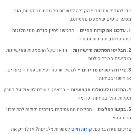
כדי להגדיל את סיכויי הקבלה למשרות מלגזנות מבוקשות, הנה
מספר טיפים שאספנו מניסיוננו:
1. עדכנו את קורות החיים
– הדגישו ניסיון קודם, סוגי מלגזות
שהפעלתם, וסביבות עבודה
2. הבליטו הסמכות ורישיונות
– וודאו שכל ההסמכות והרישיונות
מופיעים בצורה בולטת
3. ציינו הישגים מדידים
– למשל, שיפור יעילות, עמידה ביעדים,
או הישגי בטיחות
4. התכוננו לשאלות מקצועיות
– בריאיון עשויים לשאול על פתרון
תקלות, נהלי בטיחות וכדומה
5. בקשו המלצות
– המלצות ממעסיקים קודמים יכולות לתת יתרון
משמעותי
צריכים עזרה בהכנת
קורות חיים
למשרות מלגזנות? או לדייק את