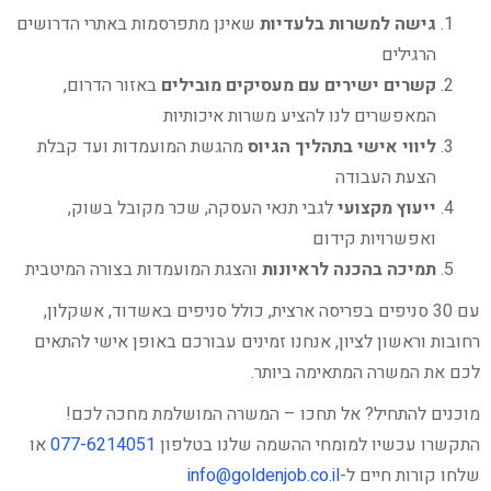
גישה למשרות בלעדיות
שאינן מתפרסמות באתרי הדרושים
הרגילים
קשרים ישירים עם מעסיקים מובילים
באזור הדרום,
המאפשרים לנו להציע משרות איכותיות
ליווי אישי בתהליך הגיוס
מהגשת המועמדות ועד קבלת
הצעת העבודה
ייעוץ מקצועי
לגבי תנאי העסקה, שכר מקובל בשוק,
ואפשרויות קידום
תמיכה בהכנה לראיונות
והצגת המועמדות בצורה המיטבית
עם 30 סניפים בפריסה ארצית, כולל סניפים באשדוד, אשקלון,
רחובות וראשון לציון, אנחנו זמינים עבורכם באופן אישי להתאים
לכם את המשרה המתאימה ביותר.
מוכנים להתחיל? אל תחכו – המשרה המושלמת מחכה לכם!
התקשרו עכשיו למומחי ההשמה שלנו בטלפון
077-6214051
או
שלחו קורות חיים ל-
info@goldenjob.co.il