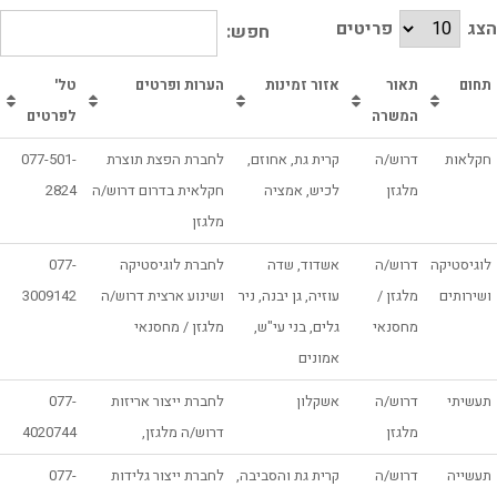
הצג
פריטים
חפש:
תחום
תאור
אזור זמינות
הערות ופרטים
טל'
המשרה
לפרטים
חקלאות
דרוש/ה
קרית גת, אחוזם,
לחברת הפצת תוצרת
077-501-
מלגזן
לכיש, אמציה
חקלאית בדרום דרוש/ה
2824
מלגזן
לוגיסטיקה
דרוש/ה
אשדוד, שדה
לחברת לוגיסטיקה
077-
ושירותים
מלגזן /
עוזיה, גן יבנה, ניר
ושינוע ארצית דרוש/ה
3009142
מחסנאי
גלים, בני עי"ש,
מלגזן / מחסנאי
אמונים
תעשיתי
דרוש/ה
אשקלון
לחברת ייצור אריזות
077-
מלגזן
דרוש/ה מלגזן,
4020744
תעשייה
דרוש/ה
קרית גת והסביבה,
לחברת ייצור גלידות
077-