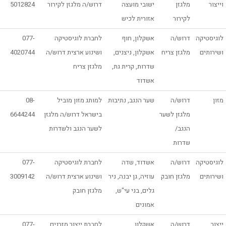
וייצור
מלגזן
ישובי מועצה
דרוש/ה מלגזן לקירור
5012824
לקירור
אזורית לכיש
לוגיסטיקה
דרוש/ה
אשקלון, חוף
לחברת לוגיסטיקה
077-
ושירותים
מלגזן צריח
אשקלון, ניצנים,
ושינוע ארצית דרוש/ה
4020744
שדרות, קרית גת,
מלגזן צריח
אשדוד
מזון
דרוש/ה
שער הנגב, נתיבות
למותג מזון מוביל
08-
מלגזן לשער
בישראל דרוש/ה מלגזן
6644244
הנגב/
לשער הנגב ולשדרות
שדרות
לוגיסטיקה
דרוש/ה
אשדוד, שדה
לחברת לוגיסטיקה
077-
ושירותים
מלגזן חובק
עוזיה, גן יבנה, ניר
ושינוע ארצית דרוש/ה
3009142
גלים, בני עי"ש,
מלגזן חובק
אמונים
ייצור
דרוש/ה
אשקלון
לחברת ייצור מזרנים
077-