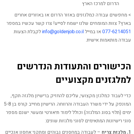
הדרום למרכז הארץ
> מחפשים עבודה כמלגזנים באזור הדרום או באזורים אחרים
בארץ? צוות המומחים שלנו ישמח לסייע! צרו קשר עכשיו במספר
077-6214051
או במייל
info@goldenjob.co.il
לקבלת הצעות
עבודה מותאמות אישית.
הכישורים והתעודות הנדרשים
למלגזנים מקצועיים
כדי לעבוד כמלגזן מקצועי, עליכם להחזיק ברישיון מלגזה תקף,
המונפק על ידי משרד העבודה והרווחה. הרישיון מחייב קורס בן 5-8
ימים (תלוי בסוג המלגזה) וכולל לימוד תיאורטי ומעשי. ישנם מספר
סוגי רישיונות המתאימים לסוגי מלגזות שונים:
1. מלגזת צריח
– לעבודה במחסנים גבוהים ומתקני אחסון אנכיים