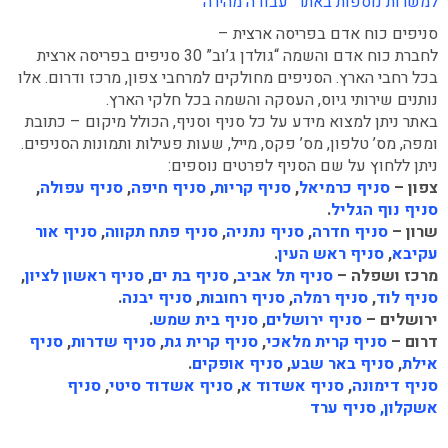
למשרות נוספות באתר “עבודה מהירה”
סניפים כוח אדם בפריסה ארצית –
לחברת כוח אדם והשמה “גולדן ג’וב” 30 סניפים בפריסה ארצית
בכל רחבי הארץ. הסניפים מחולקים למרחבי צפון, מרכז ודרום. אלו
נותנים שירותי גיוס, העסקה והשמה בכל חלקי הארץ.
באתר ניתן למצוא מידע על כל סניף וסניף, הכולל מיקום – כתובת
ומפה, מס’ טלפון, מס’ פקס, מייל, שעות פעילות ותמונות הסניפים.
ניתן ללחוץ על שם הסניף לפרטים נוספים:
צפון –
סניף כרמיאל
,
סניף קריות
,
סניף חיפה
,
סניף עפולה
,
סניף נוף הגליל
.
שרון –
סניף חדרה
,
סניף נתניה
,
סניף פתח תקווה
,
סניף אור
עקיבא
,
סניף ראש העין
.
מרכז ושפלה –
סניף תל אביב
,
סניף בת ים
,
סניף ראשון לציון
,
סניף לוד
,
סניף רמלה
,
סניף רחובות
,
סניף יבנה
.
ירושלים –
סניף ירושלים
,
סניף בית שמש
.
דרום –
סניף קרית מלאכי
,
סניף קרית גת
,
סניף שדרות
,
סניף
אילת
,
סניף באר שבע
,
סניף אופקים
.
סניף דימונה
,
סניף אשדוד א
,
סניף אשדוד סיטי
,
סניף
אשקלון,
סניף ערד