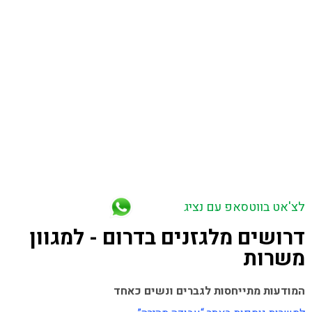
בן זכאי, קבוצת יבנה, בית גמליאל, ביל”ו, גדרה, כנות. נס ציונה, גבעת
ברנר, קרית עקרון.
פלמחים גדרה, בית עובד. באר יעקב, שוהם. צריפין, מודיעין, נתב”ג,
אייר פורט סיטי.
בית יצחק, בית ינאי, קדימה, תל מונד, כפר יונה.
ראש העין, כפר קאסם, כפר סבא, גני תקווה. צריפין, גנות, בית דגן.
באזור ירושלים – מעלה אדומים, מבשרת ציון, נווה אילן, אבו גוש.
באזור השפלה – צרעה, בני ראם, טל שחר, גן יבנה, ניר גלים. קבוצת
יבנה, שדה עוזיהו, אמונים, ניצן,
ברכיה, באר טוביה.
בני ראם, רבדים, יד בנימין.
באזור הדרום – מבקיעים, יד מרדכי, באר גנים, זיקים, כרמיה, אבן
שמואל,
הנגב.
אופקים, חורה, שגב שלום, דימונה, כסיפה, הפזורה בנגב. בית קמה,
פלוגות, תימורים.
ניר צבי, עוטף עזה ויישובי צפון הנגב, חוף אשקלון. מרחבים, ירוחם.
ערערה בנגב, טללים, שדה בוקר, ערד, להבים.
לצ'אט בווטסאפ עם נציג
דרושים מלגזנים בדרום - למגוון
משרות
המודעות מתייחסות לגברים ונשים כאחד