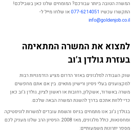
המשרה הטובה ביותר עבורכם? המומחים שלנו כאן בשבילכם!
התקשרו עכשיו
077-6214051
או שלחו מייל ל-
info@goldenjob.co.il
למצוא את המשרה המתאימה
בעזרת גולדן ג’וב
שוק העבודה למלגזנים באזור הדרום מציע הזדמנויות רבות
למקצוענים בעלי ניסיון ורישיון מתאים. בין אם אתם מחפשים
משרה באשדוד, אשקלון, רחובות או ראשון לציון, גולדן ג’וב כאן
כדי ללוות אתכם בדרך להשגת המשרה הבאה שלכם.
בגולדן ג’וב אנו מתמחים בגיוס והשמת עובדים למשרות לוגיסטיקה
ומחסנאות, כולל מלגזנים, מאז 2008. הניסיון הרב שלנו מעניק לכם
מספר יתרונות משמעותיים: