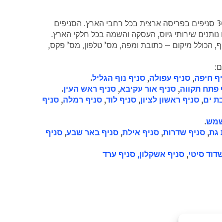
לחברת כוח אדם והשמה “גולדן ג’וב” 30 סניפים בפריסה ארצית בכל רחבי הארץ. הסניפים
 נותנים שירותי גיוס, העסקה והשמה בכל חלקי הארץ.
ף, הכולל מיקום – כתובת ומפה, מס’ טלפון, מס’ פקס,
ם:
ף חיפה
,
סניף עפולה
,
סניף נוף הגליל
.
 פתח תקווה
,
סניף אור עקיבא
,
סניף ראש העין
.
ת ים
,
סניף ראשון לציון
,
סניף לוד
,
סניף רמלה
,
סניף
שמש
.
 גת
,
סניף שדרות
,
סניף אילת
,
סניף באר שבע
,
סניף
דוד סיטי
,
סניף אשקלון,
סניף ערד
וק בכוח אדם