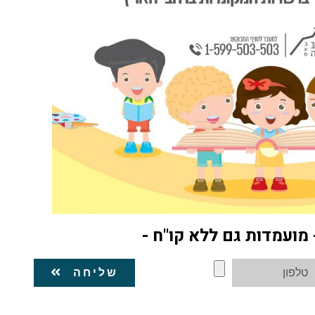
מועמדות גם ללא קו"ח -
שליחה
רמיאל. ירכא, קרית ביאליק, קרית מוצקין.