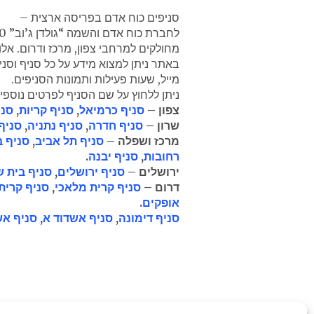
סניפים כוח אדם בפריסה ארצית –
מחולקים למרחבי צפון, מרכז ודרום. אלו
באתר ניתן למצוא מידע על כל סניף וסני
מייל, שעות פעילות ותמונות הסניפים.
ניתן ללחוץ על שם הסניף לפרטים נוספי
צפון –
סניף כרמיאל
,
סניף קריות
,
סני
שרון –
סניף חדרה
,
סניף נתניה
,
סניף
מרכז ושפלה –
סניף תל אביב
,
סניף ב
רחובות
,
סניף יבנה
.
ירושלים –
סניף ירושלים
,
סניף בית 
דרום –
סניף קרית מלאכי
,
סניף קרית
אופקים
.
סניף דימונה
,
סניף אשדוד א
,
סניף אש
"גולדן ג'וב" מורשת משרד העבודה לעיס
מהי חברת כוח אדם גולדן ג'וב?
עבודה עם חברת כוח אדם גולדן ג'וב