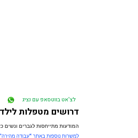
קרית ים, קרית אתא, עין המפרץ, נשר, ק
באזור המרכז – תל אביב, יפו, גבעתיים, ב
ינאי.
פרדס חנה כרכור, חריש, קיסריה. אור יה
בן זכאי, קבוצת יבנה, בית גמליאל, ביל”ו
פלמחים גדרה, בית עובד. באר יעקב, שוהם
בית ינאי, קדימה, תל מונד, כפר יונה.
ראש העין, כפר קאסם, כפר סבא, גני תקווה
באזור ירושלים – מעלה אדומים, מבשרת צי
באזור השפלה – צרעה, בני ראם, טל שחר, 
ניצן,
ברכיה, באר טוביה.
בני ראם, רבדים, יד בנימין.
באזור הדרום – מבקיעים, יד מרדכי, באר
אופקים, חורה, שגב שלום, דימונה, כסיפה
עוטף עזה ויישובי צפון הנגב, חוף אשקלו
ערערה בנגב, טללים, שדה בוקר, ערד, ל
לצ'אט בווטסאפ עם נציג
דרושים מטפלות לילדי
המודעות מתייחסות לגברים ונשים כ
למשרות נוספות באתר “עבודה מהירה”