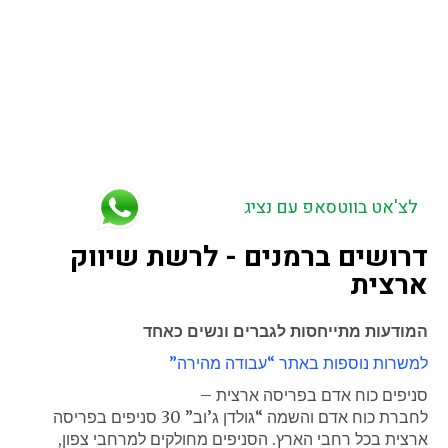
גלים. קבוצת יבנה, שדה עוזיהו, אמונים, ניצן,
ברכיה, באר
טוביה.
בני ראם, רבדים, יד בנימין.
באזור הדרום – מבקיעים, יד מרדכי, באר גנים, זיקים,
כרמיה, אבן שמואל,
הנגב.
אופקים, חורה, שגב שלום, דימונה, כסיפה, הפזורה בנגב.
בית קמה, פלוגות, תימורים. ניר צבי, עוטף עזה ויישובי צפון
הנגב, חוף אשקלון. מרחבים, ירוחם.
ערערה בנגב, טללים, שדה בוקר, ערד, להבים.
לצ'אט בווטסאפ עם נציג
דרושים ברמנים - לרשת שיווק
ארצית
המודעות מתייחסות לגברים ונשים כאחד
למשרות נוספות באתר “עבודה מהירה”
סניפים כוח אדם בפריסה ארצית –
לחברת כוח אדם והשמה “גולדן ג’וב” 30 סניפים בפריסה
ארצית בכל רחבי הארץ. הסניפים מחולקים למרחבי צפון,