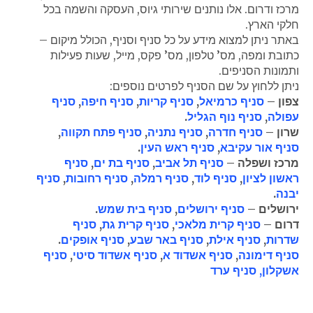
מרכז ודרום. אלו נותנים שירותי גיוס, העסקה והשמה בכל
חלקי הארץ.
באתר ניתן למצוא מידע על כל סניף וסניף, הכולל מיקום –
כתובת ומפה, מס’ טלפון, מס’ פקס, מייל, שעות פעילות
ותמונות הסניפים.
ניתן ללחוץ על שם הסניף לפרטים נוספים:
צפון –
סניף כרמיאל
,
סניף קריות
,
סניף חיפה
,
סניף
עפולה
,
סניף נוף הגליל
.
שרון –
סניף חדרה
,
סניף נתניה
,
סניף פתח תקווה
,
סניף אור עקיבא
,
סניף ראש העין
.
מרכז ושפלה –
סניף תל אביב
,
סניף בת ים
,
סניף
ראשון לציון
,
סניף לוד
,
סניף רמלה
,
סניף רחובות
,
סניף
יבנה
.
ירושלים –
סניף ירושלים
,
סניף בית שמש
.
דרום –
סניף קרית מלאכי
,
סניף קרית גת
,
סניף
שדרות
,
סניף אילת
,
סניף באר שבע
,
סניף אופקים
.
סניף דימונה
,
סניף אשדוד א
,
סניף אשדוד סיטי
,
סניף
אשקלון,
סניף ערד
"גולדן ג'וב" מורשת משרד העבודה לעיסוק בכוח אדם