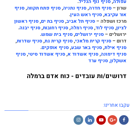
עפולה
,
סניף נוף הגליל
.
שרון –
סניף חדרה
,
סניף נתניה
,
סניף פתח תקווה
,
סניף
אור עקיבא
,
סניף ראש העין
.
מרכז ושפלה –
סניף תל אביב
,
סניף בת ים
,
סניף ראשון
לציון
,
סניף לוד
,
סניף רמלה
,
סניף רחובות
,
סניף יבנה
.
ירושלים –
סניף ירושלים
,
סניף בית שמש
.
דרום –
סניף קרית מלאכי
,
סניף קרית גת
,
סניף שדרות
,
סניף אילת
,
סניף באר שבע
,
סניף אופקים
.
סניף דימונה
,
סניף אשדוד א
,
סניף אשדוד סיטי
,
סניף
אשקלון,
סניף ערד
דרושים/ות עובדים - כוח אדם ברמלה
עקבו אחרינו:
Instagram
LinkedIn
YouTube
Google+
Facebook