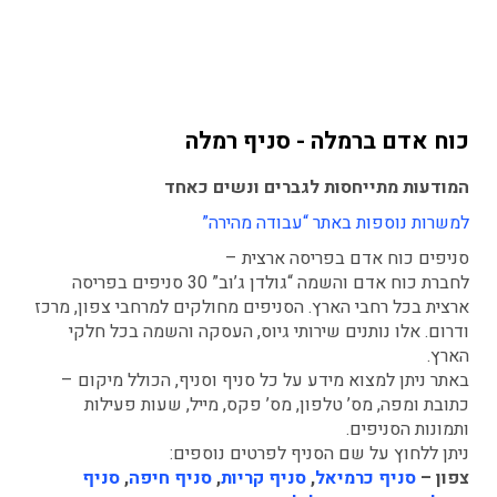
Гедера, Кеното, Нес-Циона, Гиват-Бреннер.
Кирьят-Экрон, Пальмахим, Гедера, Бейт-Овед, Беэр-
Яаков, Шохам. Царипин, Модиин, Нетваг, Аэропорт
Город. Бейт-Ицхак, Бейт-Янай, Кадима, Гани-Тиква.
Зерифин, Генот, Бейт-Даган.
כוח אדם ברמלה - סניף רמלה
המודעות מתייחסות לגברים ונשים כאחד
למשרות נוספות באתר “עבודה מהירה”
סניפים כוח אדם בפריסה ארצית –
לחברת כוח אדם והשמה “גולדן ג’וב” 30 סניפים בפריסה
ארצית בכל רחבי הארץ. הסניפים מחולקים למרחבי צפון, מרכז
ודרום. אלו נותנים שירותי גיוס, העסקה והשמה בכל חלקי
הארץ.
באתר ניתן למצוא מידע על כל סניף וסניף, הכולל מיקום –
כתובת ומפה, מס’ טלפון, מס’ פקס, מייל, שעות פעילות
ותמונות הסניפים.
ניתן ללחוץ על שם הסניף לפרטים נוספים:
צפון –
סניף כרמיאל
,
סניף קריות
,
סניף חיפה
,
סניף