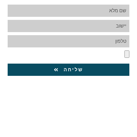
שליחה
כוח אדם ברמלה - "גולדן ג'וב" מורשת משרד העבודה לעיסוק
בכוח אדם
באזור המרכז – ראש העין, פתח תקווה, פתח תקוה, פ”ת,
גבעתיים, תל אביב, יפו. תל אביב- יפו, גני תקווה, סגולה, אלעד,