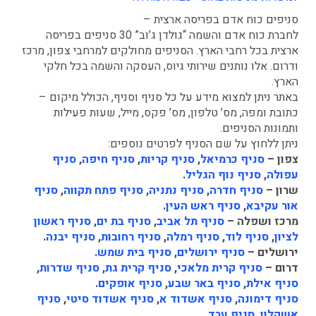
סניפים כוח אדם בפריסה ארצית –
לחברת כוח אדם והשמה “גולדן ג’וב” 30 סניפים בפריסה
ארצית בכל רחבי הארץ. הסניפים מחולקים למרחבי צפון, מרכז
ודרום. אלו נותנים שירותי גיוס, העסקה והשמה בכל חלקי
הארץ.
באתר ניתן למצוא מידע על כל סניף וסניף, הכולל מיקום –
כתובת ומפה, מס’ טלפון, מס’ פקס, מייל, שעות פעילות
ותמונות הסניפים.
ניתן ללחוץ על שם הסניף לפרטים נוספים:
צפון –
סניף כרמיאל
,
סניף קריות
,
סניף חיפה
,
סניף
עפולה
,
סניף נוף הגליל
.
שרון –
סניף חדרה
,
סניף נתניה
,
סניף פתח תקווה
,
סניף
אור עקיבא
,
סניף ראש העין
.
מרכז ושפלה –
סניף תל אביב
,
סניף בת ים
,
סניף ראשון
לציון
,
סניף לוד
,
סניף רמלה
,
סניף רחובות
,
סניף יבנה
.
ירושלים –
סניף ירושלים
,
סניף בית שמש
.
דרום –
סניף קרית מלאכי
,
סניף קרית גת
,
סניף שדרות
,
סניף אילת
,
סניף באר שבע
,
סניף אופקים
.
סניף דימונה
,
סניף אשדוד א
,
סניף אשדוד סיטי
,
סניף
אשקלון,
סניף ערד