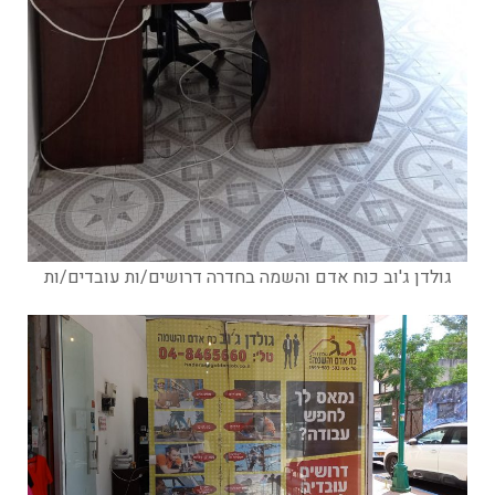
גולדן ג'וב כוח אדם והשמה בחדרה דרושים/ות עובדים/ות