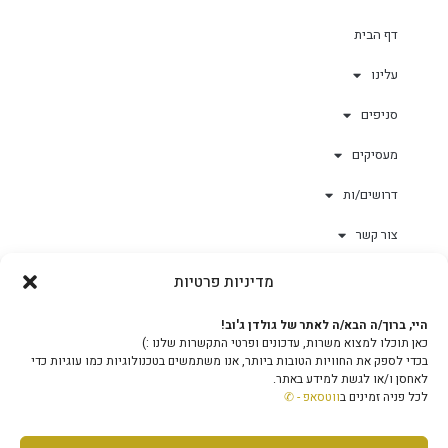
דף הבית
עלינו
סניפים
מעסיקים
דרושים/ות
צור קשר
מדיניות פרטיות
גולד-וורק השגחות
היי, ברוך/ה הבא/ה לאתר של גולדן ג'וב!
כאן תוכלו למצוא משרות, עדכונים ופרטי התקשרות שלנו :)
צוות
בכדי לספק את החוויות הטובות ביותר, אנו משתמשים בטכנולוגיות כמו עוגיות כדי
לאחסן ו/או לגשת למידע באתר.
לכל פניה זמינים ב
ווטסאפ - ✆