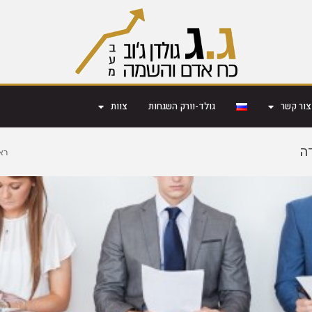
צור קשר
גולד-וורק השגחות
צוות
ה
רא