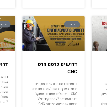
דרושים
דרושי
דרושים כרסם חרט
דרוש
CNC
דרוש ב
במודיע
ש
דרושים כרסם חרט למס’ מוקדים
עובדי 
ברחבי הארץ דרושים/ות כרסם חרט
ים,
CNC – ירושלים, אשדוד, אשקלון,
מעולים
יבנה והסביבה // התפקיד כולל
*המוד
טח).
כרסום או חריטה במכונת CNC