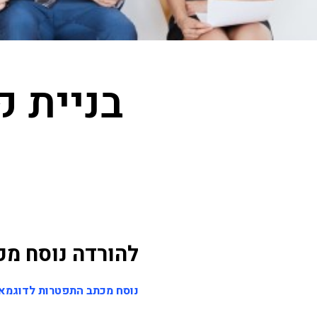
בניית ק
להורדה נוסח מכת
נוסח מכתב התפטרות לדוגמא WORD – זמין להורד