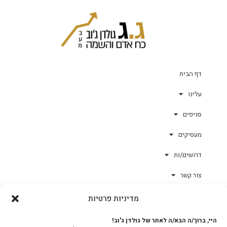
דף הבית
עלינו
סניפים
מעסיקים
דרושים/ות
צור קשר
מדיניות פרטיות
גולד-וורק השגחות
היי, ברוך/ה הבא/ה לאתר של גולדן ג'וב!