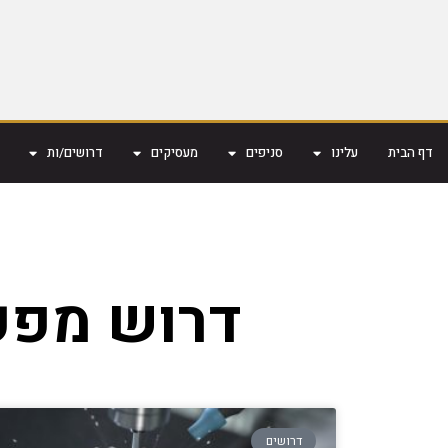
דף הבית
עלינו
סניפים
מעסיקים
דרושים/ות
דרוש מפעיל CNC בפרדס ח
דרושים