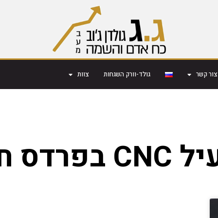
צור קשר
גולד-וורק השגחות
צוות
נה-כרכור