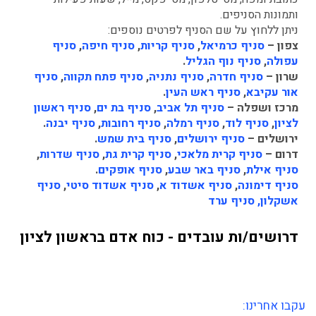
ותמונות הסניפים.
ניתן ללחוץ על שם הסניף לפרטים נוספים:
צפון –
סניף כרמיאל
,
סניף קריות
,
סניף חיפה
,
סניף
עפולה
,
סניף נוף הגליל
.
שרון –
סניף חדרה
,
סניף נתניה
,
סניף פתח תקווה
,
סניף
אור עקיבא
,
סניף ראש העין
.
מרכז ושפלה –
סניף תל אביב
,
סניף בת ים
,
סניף ראשון
לציון
,
סניף לוד
,
סניף רמלה
,
סניף רחובות
,
סניף יבנה
.
ירושלים –
סניף ירושלים
,
סניף בית שמש
.
דרום –
סניף קרית מלאכי
,
סניף קרית גת
,
סניף שדרות
,
סניף אילת
,
סניף באר שבע
,
סניף אופקים
.
סניף דימונה
,
סניף אשדוד א
,
סניף אשדוד סיטי
,
סניף
אשקלון,
סניף ערד
דרושים/ות עובדים - כוח אדם בראשון לציון
עקבו אחרינו: