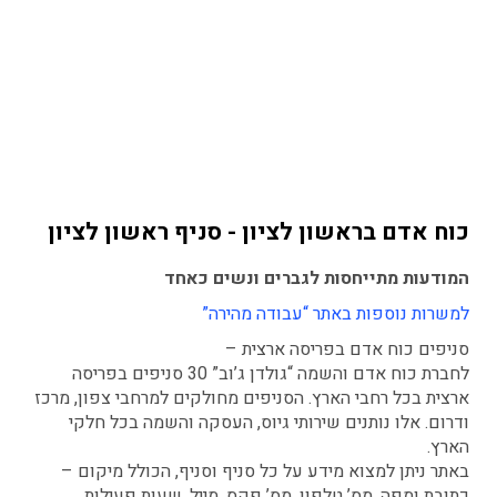
Бней-Брак, Холон, Азор. Биньямина, Ор-Акива, Ган-
Шмуэль, Бейт-Янай.
Ор-Йехуда, Кирьят-Оно, Мишмар-ха-Шева, Бейт-
Даган, Ришон ле-Цион. Беэр-Яаков, Рамла, Лод,
Явне, Бат-Ям, Модиин
Бен-Закай, Группа Явне. Бейт-Гамлиэль, Било,
Гедера, Кеното, Нес-Циона, Гиват-Бреннер.
Кирьят-Экрон, Пальмахим, Гедера, Бейт-Овед, Беэр-
Яаков, Шохам. Царипин, Модиин, Нетваг, Аэропорт
Город. Бейт-Ицхак, Бейт-Янай, Кадима, Гани-Тиква.
Зерифин, Генот, Бейт-Даган.
כוח אדם בראשון לציון - סניף ראשון לציון
המודעות מתייחסות לגברים ונשים כאחד
למשרות נוספות באתר “עבודה מהירה”
סניפים כוח אדם בפריסה ארצית –
לחברת כוח אדם והשמה “גולדן ג’וב” 30 סניפים בפריסה
ארצית בכל רחבי הארץ. הסניפים מחולקים למרחבי צפון, מרכז
ודרום. אלו נותנים שירותי גיוס, העסקה והשמה בכל חלקי
הארץ.
באתר ניתן למצוא מידע על כל סניף וסניף, הכולל מיקום –
כתובת ומפה, מס’ טלפון, מס’ פקס, מייל, שעות פעילות